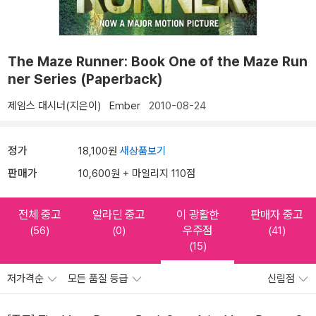
The Maze Runner: Book One of the Maze Run
ner Series (Paperback)
제임스 대시너(지은이)
Ember
2010-08-24
정가
18,100원
새상품보기
판매가
10,600원 + 마일리지 110점
전체 중고
알라딘 중고
이 광활한
판매자 중고
우주점
(56)
(0)
(41)
(15)
저가격순
모든 품질 등급
신림점