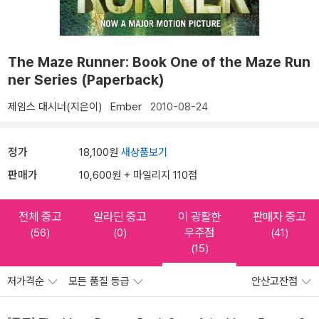
The Maze Runner: Book One of the Maze Run
ner Series (Paperback)
제임스 대시너(지은이)
Ember
2010-08-24
정가
18,100원
새상품보기
판매가
10,600원 + 마일리지 110점
전체 중고
알라딘 중고
이 광활한
판매자 중고
우주점
(56)
(0)
(41)
(15)
저가격순
모든 품질 등급
안산고잔점