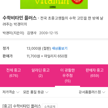
수학비타민 플러스
- 전국 초중고생들의 수학 고민을 한 방에 날
려주는 박경미의
박경미(지은이)
김영사
2009-12-15
정가
13,000원 (절판)
새상품보기
판매가
11,700원 + 마일리지 650점
전체 중고
알라딘 중고
이 광활한
판매자 중고
우주점
(676)
(2)
(659)
(15)
저가격순
모든 품질 등급
강서홈플러스점
[중고] 수학비타민 플러스
소득공제