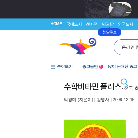
HOME
국내도서
전자책
만권당
외국도서
첫달무료
온라인 
분야보기
중고음반
많이 판매된 중고
N
1천원부터
중고음반
수학비타민 플러스
전국 
-
박경미
(지은이) |
김영사
| 2009-12-15