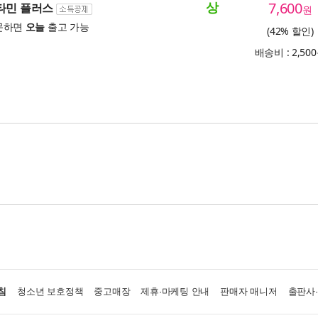
상
7,600
비타민 플러스
원
문하면
오늘
출고 가능
(42% 할인)
배송비 : 2,50
침
청소년 보호정책
중고매장
제휴·마케팅 안내
판매자 매니저
출판사