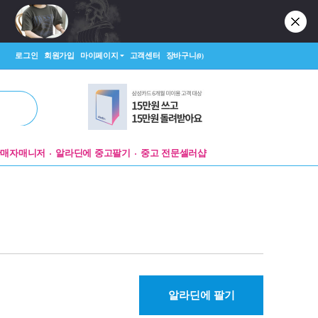
로그인
회원가입
마이페이지
고객센터
장바구니
(0)
판매자매니저
알라딘에 중고팔기
중고 전문셀러샵
알라딘에 팔기