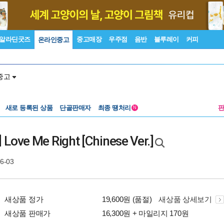
알라딘굿즈
중고매장
우주점
음반
블루레이
커피
온라인중고
중고
새로 등록된 상품
단골판매자
최종 땡처리
N
e Me Right [Chinese Ver.]
06-03
새상품 정가
19,600원 (품절)
새상품 상세보기
새상품 판매가
16,300원 + 마일리지 170원