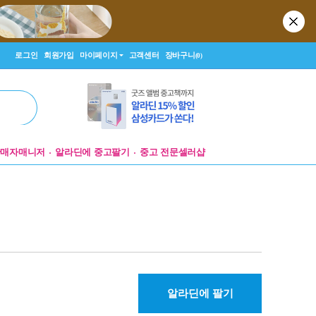
로그인
회원가입
마이페이지
고객센터
장바구니
(0)
판매자매니저
알라딘에 중고팔기
중고 전문셀러샵
알라딘에 팔기