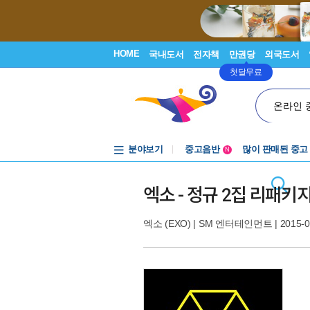
HOME
국내도서
전자책
만권당
외국도서
첫달무료
온라인 
분야보기
중고음반
많이 판매된 중고
N
1천원부터
중고음반
엑소 - 정규 2집 리패키지 Lov
엑소 (EXO)
|
SM 엔터테인먼트
| 2015-