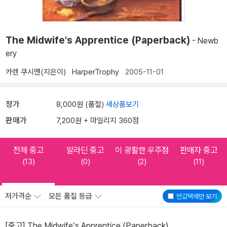
The Midwife's Apprentice (Paperback)
- Newb
ery
카렌 쿠시맨(지은이)
HarperTrophy
2005-11-01
정가
8,000원 (품절)
새상품보기
판매가
7,200원 + 마일리지 360점
전체 중고
알라딘 중고
이 광활한 우주점
판매자 중고
(13)
(0)
(2)
(11)
저가격순
모든 품질 등급
반값택배
만 보기
[중고] The Midwife‘s Apprentice (Paperback)