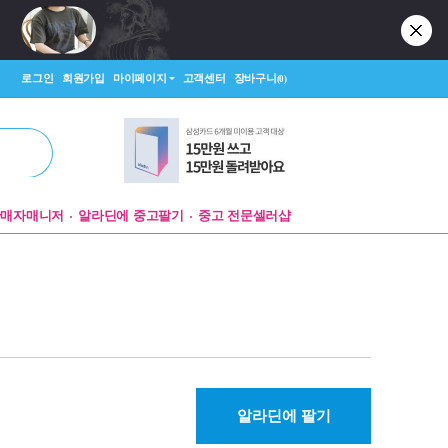
로그인
회원가입
마이페이지
고객센터
장바구니
(0)
판매자매니저
알라딘에 중고팔기
중고 전문셀러샵
알라딘에 팔기