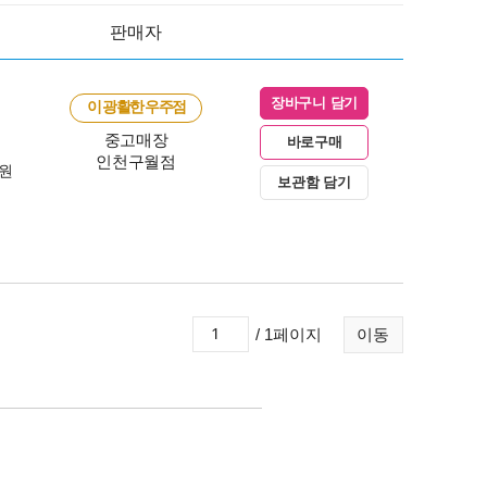
판매자
장바구니 담기
이 광활한 우주점
중고매장
바로구매
인천구월점
0원
보관함 담기
/ 1페이지
이동