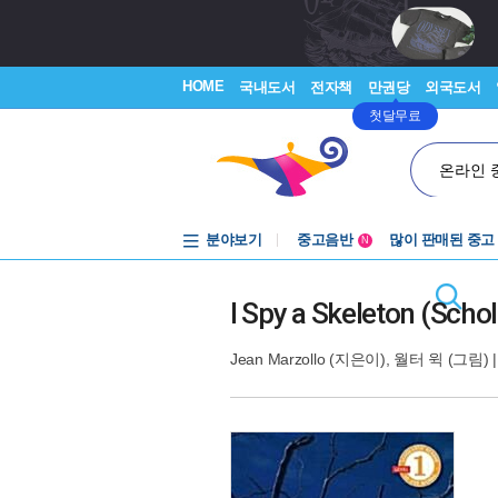
HOME
국내도서
전자책
만권당
외국도서
첫달무료
온라인 
분야보기
중고음반
많이 판매된 중고
N
1천원부터
중고음반
I Spy a Skeleton (Schol
Jean Marzollo
(지은이),
월터 윅
(그림) 