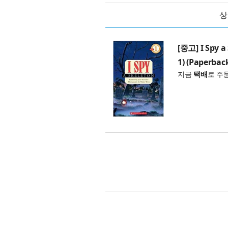
상
[중고] I Spy a 
1) (Paperbac
지금
택배
로 주