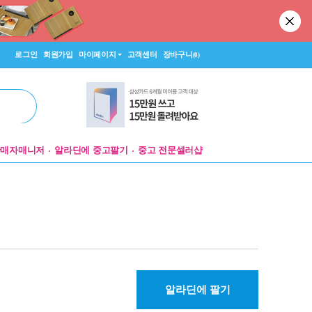
로그인
회원가입
마이페이지
고객센터
장바구니
(0)
판매자매니저
알라딘에 중고팔기
중고 전문셀러샵
알라딘에 팔기