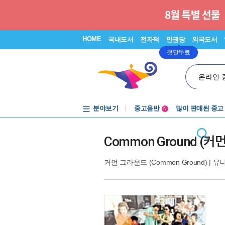
HOME
국내도서
전자책
만권당
외국도서
첫달무료
온라인 
분야보기
중고음반
많이 판매된 중고
N
1천원부터
중고음반
Common Ground (커먼 
커먼 그라운드 (Common Ground)
|
유니버