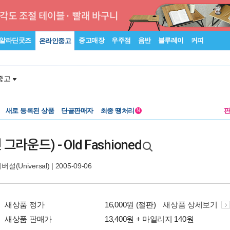
알라딘굿즈
중고매장
우주점
음반
블루레이
커피
온라인중고
중고
새로 등록된 상품
단골판매자
최종 땡처리
N
그라운드) - Old Fashioned
설(Universal)
| 2005-09-06
새상품 정가
16,000원 (절판)
새상품 상세보기
새상품 판매가
13,400원 + 마일리지 140원