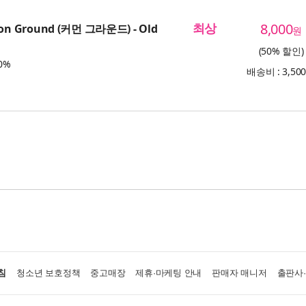
최상
8,000
n Ground (커먼 그라운드) - Old
원
(50% 할인)
0%
배송비 : 3,50
침
청소년 보호정책
중고매장
제휴·마케팅 안내
판매자 매니저
출판사