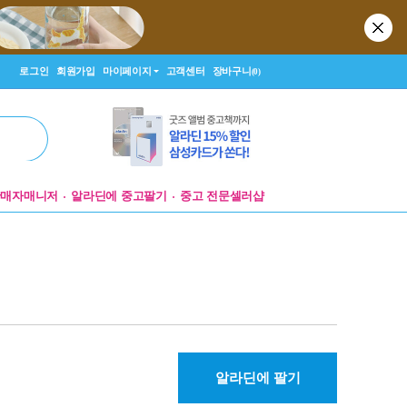
로그인
회원가입
마이페이지
고객센터
장바구니
(0)
판매자매니저
알라딘에 중고팔기
중고 전문셀러샵
알라딘에 팔기