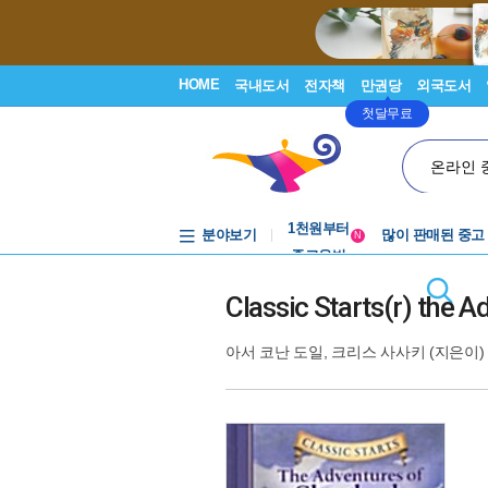
HOME
국내도서
전자책
만권당
외국도서
첫달무료
온라인 
중고음반
1천원부터
분야보기
많이 판매된 중고
중고음반
N
Classic Starts(r) the 
아서 코난 도일
,
크리스 사사키
(지은이) 