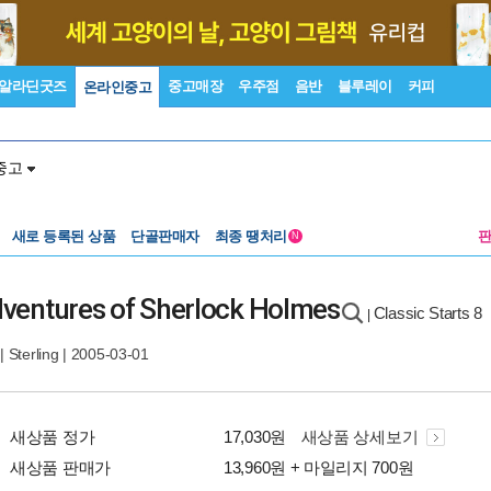
알라딘굿즈
중고매장
우주점
음반
블루레이
커피
온라인중고
중고
새로 등록된 상품
단골판매자
최종 땡처리
N
Adventures of Sherlock Holmes
Classic Starts 8
|
|
Sterling
| 2005-03-01
새상품 정가
17,030원
새상품 상세보기
새상품 판매가
13,960원 + 마일리지 700원