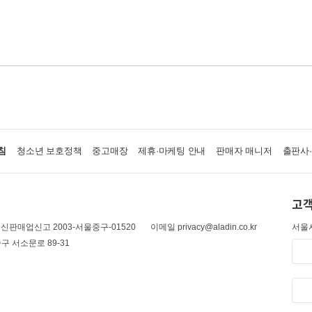
침
청소년 보호정책
중고매장
제휴·마케팅 안내
판매자 매니저
출판사
고객
신판매업신고 2003-서울중구-01520
이메일 privacy@aladin.co.kr
서울시
구 서소문로 89-31