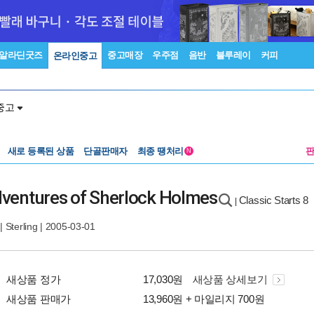
알라딘굿즈
중고매장
우주점
음반
블루레이
커피
온라인중고
중고
새로 등록된 상품
단골판매자
최종 땡처리
N
Adventures of Sherlock Holmes
Classic Starts 8
|
|
Sterling
| 2005-03-01
새상품 정가
17,030원
새상품 상세보기
새상품 판매가
13,960원 + 마일리지 700원