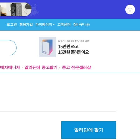
로그인
회원가입
마이페이지
고객센터
장바구니
(0)
판매자매니저
알라딘에 중고팔기
중고 전문셀러샵
알라딘에 팔기