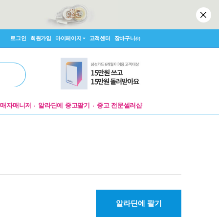
로그인
회원가입
마이페이지
고객센터
장바구니
(0)
판매자매니저
알라딘에 중고팔기
중고 전문셀러샵
알라딘에 팔기