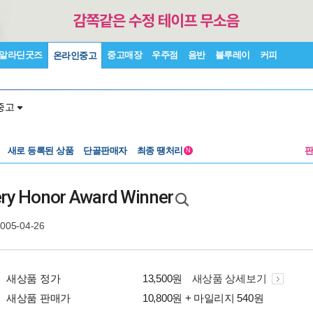
알라딘굿즈
중고매장
우주점
음반
블루레이
커피
온라인중고
중고
새로 등록된 상품
단골판매자
최종 땡처리
N
ery Honor Award Winner
2005-04-26
새상품 정가
13,500원
새상품 상세보기
새상품 판매가
10,800원 + 마일리지 540원