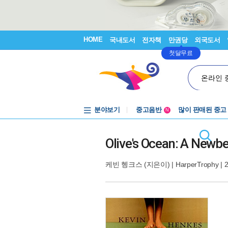
HOME
국내도서
전자책
만권당
외국도서
첫달무료
온라인 
분야보기
중고음반
많이 판매된 중고
N
1천원부터
중고음반
Olive's Ocean: A Newb
케빈 헹크스
(지은이) |
HarperTrophy
| 