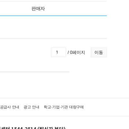
판매자
/ 0페이지
이동
·공급사 안내
광고 안내
학교·기업·기관 대량구매
센터 1544-2514 (발신자 부담)