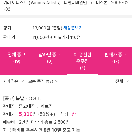
여러 아티스트 (Various Artists)
티엔터테인먼트/코너스톤
2005-02
-02
정가
13,000원 (품절)
새상품보기
판매가
11,000원 + 마일리지 110점
전체 중고
알라딘 중고
이 광활한
판매자 중고
우주점
(19)
(0)
(17)
(2)
저가격순
모든 품질 등급
전체
[중고] 봄날 - O.S.T.
판매자 :
중고매장 대학로점
판매가 :
5,300
원 (59%↓) │ 상태 :
상
배송비 : 2만원 미만 배송료 2,500원
지금
택배
로 주문하면
8월 10일 출고 가능