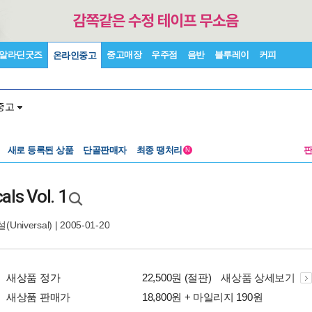
알라딘굿즈
중고매장
우주점
음반
블루레이
커피
온라인중고
중고
새로 등록된 상품
단골판매자
최종 땡처리
N
als Vol. 1
Universal)
| 2005-01-20
새상품 정가
22,500원 (절판)
새상품 상세보기
새상품 판매가
18,800원 + 마일리지 190원