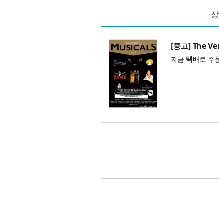
상
[중고] The Ver
지금
택배
로 주