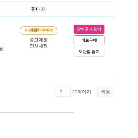
판매자
장바구니 담기
이 광활한 우주점
중고매장
바로구매
연신내점
0원
보관함 담기
/ 1페이지
이동