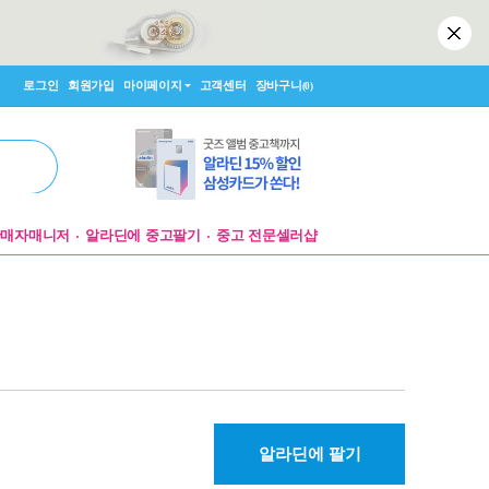
로그인
회원가입
마이페이지
고객센터
장바구니
(0)
판매자매니저
알라딘에 중고팔기
중고 전문셀러샵
알라딘에 팔기