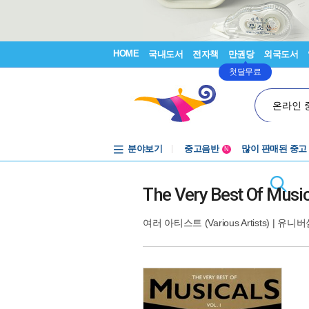
HOME
국내도서
전자책
만권당
외국도서
첫달무료
온라인 
분야보기
중고음반
많이 판매된 중고
N
1천원부터
중고음반
The Very Best Of Music
여러 아티스트 (Various Artists)
|
유니버설(