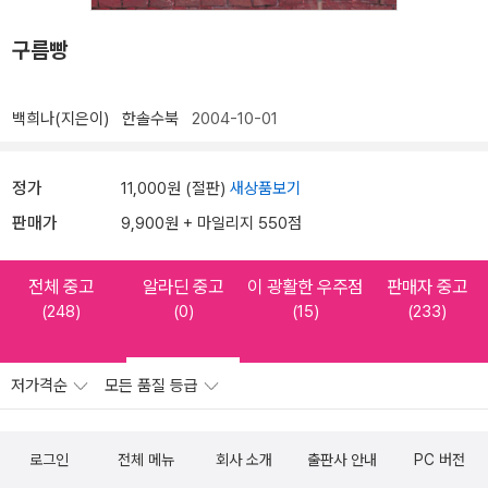
구름빵
백희나(지은이)
한솔수북
2004-10-01
정가
11,000원 (절판)
새상품보기
판매가
9,900원 + 마일리지 550점
전체 중고
알라딘 중고
이 광활한 우주점
판매자 중고
(248)
(0)
(15)
(233)
저가격순
모든 품질 등급
로그인
전체 메뉴
회사 소개
출판사 안내
PC 버전