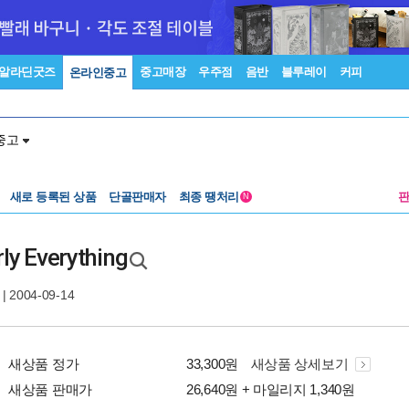
알라딘굿즈
중고매장
우주점
음반
블루레이
커피
온라인중고
중고
새로 등록된 상품
단골판매자
최종 땡처리
N
rly Everything
| 2004-09-14
새상품 정가
33,300원
새상품 상세보기
새상품 판매가
26,640원 + 마일리지 1,340원