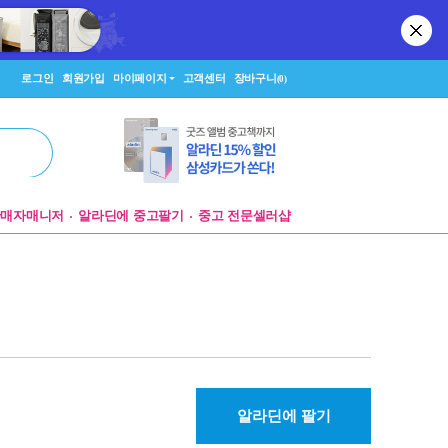
로그인
회원가입
마이페이지
고객센터
장바구니
(0)
판매자매니저
알라딘에 중고팔기
중고 전문셀러샵
알라딘에 팔기