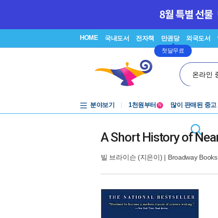
HOME
국내도서
전자책
만권당
외국도서
첫달무료
온라인 
중고음반
1천원부터
분야보기
많이 판매된 중고
N
중고음반
A Short History of Nea
빌 브라이슨
(지은이) |
Broadway Books