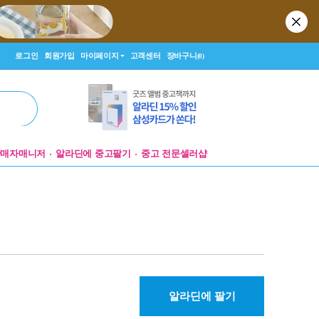
로그인
회원가입
마이페이지
고객센터
장바구니
(0)
판매자매니저
알라딘에 중고팔기
중고 전문셀러샵
알라딘에 팔기