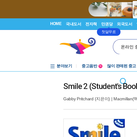
HOME
국내도서
전자책
만권당
외국도서
첫달무료
온라인 
분야보기
중고음반
많이 판매된 중고
N
1천원부터
중고음반
Smile 2 (Student's Boo
Gabby Pritchard
(지은이) |
Macmillan