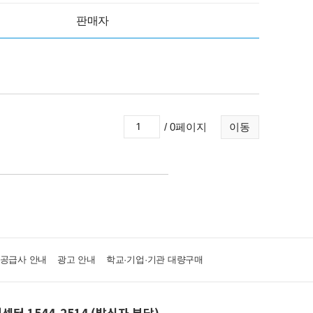
판매자
/ 0페이지
이동
·공급사 안내
광고 안내
학교·기업·기관 대량구매
센터 1544-2514 (발신자 부담)