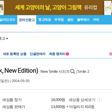
알라딘굿즈
중고매장
우주점
음반
블루레이
커피
온라인중고
중고
새로 등록된 상품
단골판매자
최종 땡처리
N
k, New Edition)
New Smile 시리즈
Smile 2
-
|
(맥밀란)
| 2004-09-30
새상품 정가
16,000원
새상품 상세보기
새상품 판매가
13,600원 + 마일리지 410원