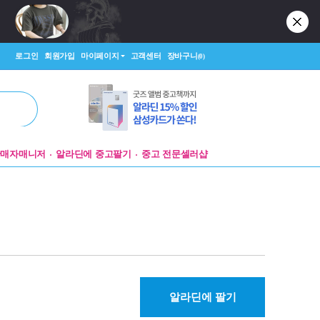
로그인
회원가입
마이페이지
고객센터
장바구니
(0)
판매자매니저
알라딘에 중고팔기
중고 전문셀러샵
알라딘에 팔기