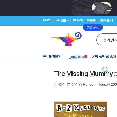
HOME
국내도서
전자책
만권당
외국도서
첫달무료
온라인 
중고음반
분야보기
1천원부터
많이 판매된 중고
N
중고음반
The Missing Mummy
론 로이
(지은이) |
Random House
| 200