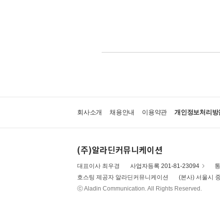
회사소개
채용안내
이용약관
개인정보처리방
(주)알라딘커뮤니케이션
대표이사 최우경
사업자등록 201-81-23094
통
호스팅 제공자 알라딘커뮤니케이션
(본사) 서울시 중
ⓒ Aladin Communication. All Rights Reserved.