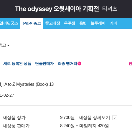
알라딘굿즈
중고매장
우주점
음반
블루레이
커피
온라인중고
중고
새로 등록된 상품
단골판매자
최종 땡처리
N
A to Z Mysteries (Book) 13
|
1-02-27
새상품 정가
9,700원
새상품 상세보기
새상품 판매가
8,240원 + 마일리지 420원