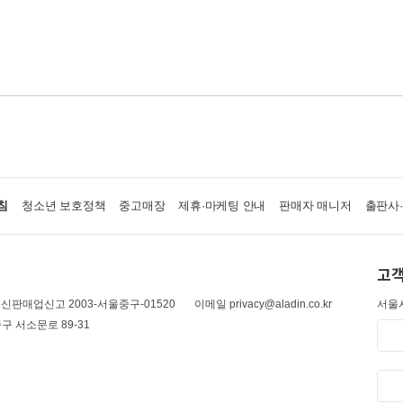
침
청소년 보호정책
중고매장
제휴·마케팅 안내
판매자 매니저
출판사
고객
신판매업신고 2003-서울중구-01520
이메일 privacy@aladin.co.kr
서울시
구 서소문로 89-31