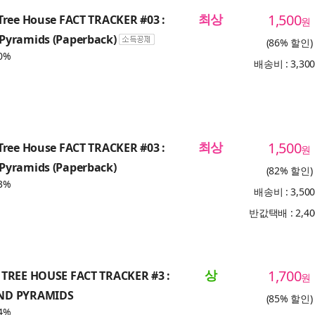
최상
1,500
Tree House FACT TRACKER #03 :
원
yramids (Paperback)
(86% 할인)
0%
배송비 : 3,30
최상
1,500
Tree House FACT TRACKER #03 :
원
yramids (Paperback)
(82% 할인)
3%
배송비 : 3,50
반값택배 : 2,4
상
1,700
TREE HOUSE FACT TRACKER #3 :
원
ND PYRAMIDS
(85% 할인)
4%