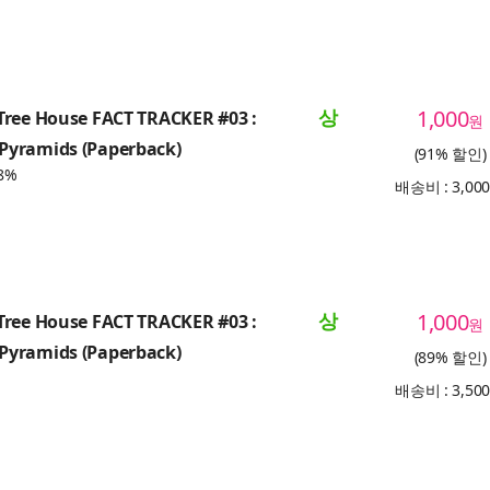
상
1,000
Tree House FACT TRACKER #03 :
원
yramids (Paperback)
(91% 할인)
8%
배송비 : 3,00
상
1,000
Tree House FACT TRACKER #03 :
원
yramids (Paperback)
(89% 할인)
배송비 : 3,50