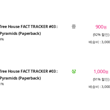
중
900
Tree House FACT TRACKER #03 :
원
yramids (Paperback)
(92% 할인)
9%
배송비 : 3,00
상
1,000
Tree House FACT TRACKER #03 :
원
yramids (Paperback)
(91% 할인)
1%
배송비 : 3,00