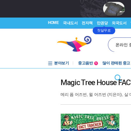
HOME
국내도서
전자책
만권당
외국도서
첫달무료
온라인 
중고음반
분야보기
많이 판매된 중고
1천원부터
N
중고음반
Magic Tree House FA
메리 폽 어즈번
,
윌 어즈번
(지은이),
살