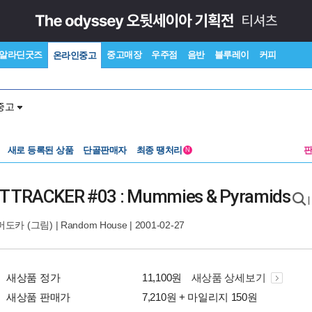
알라딘굿즈
중고매장
우주점
음반
블루레이
커피
온라인중고
중고
새로 등록된 상품
단골판매자
최종 땡처리
N
CT TRACKER #03 : Mummies & Pyramids
|
 머도카
(그림) |
Random House
| 2001-02-27
새상품 정가
11,100원
새상품 상세보기
새상품 판매가
7,210원 + 마일리지 150원