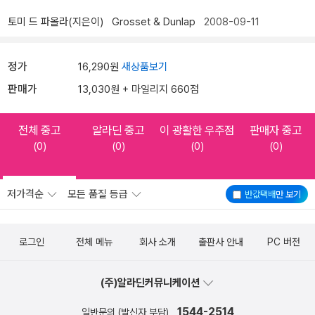
토미 드 파올라(지은이)
Grosset & Dunlap
2008-09-11
정가
16,290원
새상품보기
판매가
13,030원 + 마일리지 660점
전체 중고
알라딘 중고
이 광활한 우주점
판매자 중고
(0)
(0)
(0)
(0)
저가격순
모든 품질 등급
반값택배
만 보기
로그인
전체 메뉴
회사 소개
출판사 안내
PC 버전
(주)알라딘커뮤니케이션
1544-2514
일반문의 (발신자 부담)