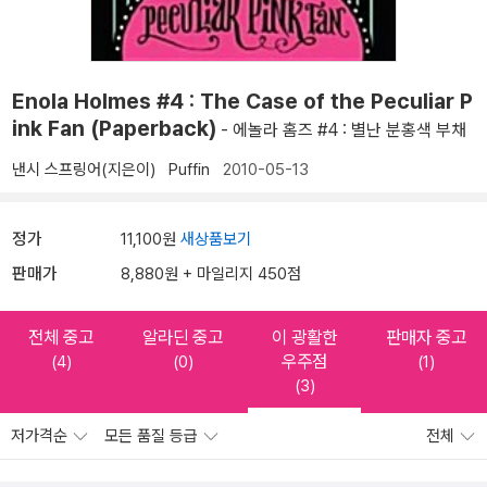
Enola Holmes #4 : The Case of the Peculiar P
ink Fan (Paperback)
- 에놀라 홈즈 #4 : 별난 분홍색 부채
낸시 스프링어(지은이)
Puffin
2010-05-13
정가
11,100원
새상품보기
판매가
8,880원 + 마일리지 450점
전체 중고
알라딘 중고
이 광활한
판매자 중고
우주점
(4)
(0)
(1)
(3)
저가격순
모든 품질 등급
전체