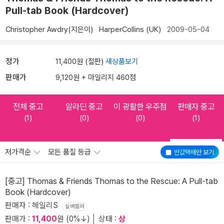
Pull-tab Book (Hardcover)
Christopher Awdry(지은이)
HarperCollins (UK)
2009-05-04
정가
11,400원 (절판)
새상품보기
판매가
9,120원 + 마일리지 460점
전체 중고
알라딘 중고
이 광활한 우주점
판매자 중고
(1)
(0)
(0)
(1)
저가격순
모든 품질 등급
반값택배
만 보기
[중고] Thomas & Friends Thomas to the Rescue: A Pull-tab
Book (Hardcover)
판매자 : 헤일리S
실버셀러
판매가 :
11,400
원 (0%↓) │ 상태 :
상