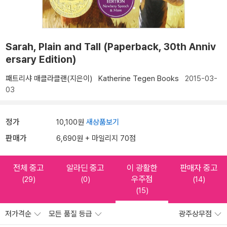
Sarah, Plain and Tall (Paperback, 30th Anniv
ersary Edition)
패트리샤 매클라클랜(지은이)
Katherine Tegen Books
2015-03-
03
정가
10,100원
새상품보기
판매가
6,690원 + 마일리지 70점
전체 중고
알라딘 중고
이 광활한
판매자 중고
우주점
(29)
(0)
(14)
(15)
저가격순
모든 품질 등급
광주상무점