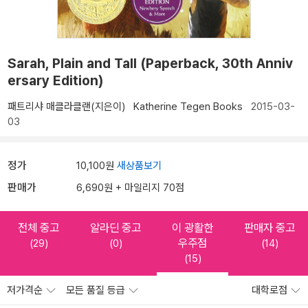
Sarah, Plain and Tall (Paperback, 30th Anniv
ersary Edition)
패트리샤 매클라클랜(지은이)
Katherine Tegen Books
2015-03-
03
정가
10,100원
새상품보기
판매가
6,690원 + 마일리지 70점
전체 중고
알라딘 중고
이 광활한
판매자 중고
우주점
(29)
(0)
(14)
(15)
저가격순
모든 품질 등급
대학로점