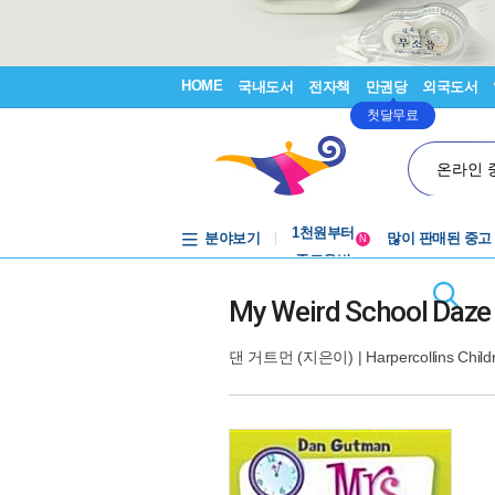
HOME
국내도서
전자책
만권당
외국도서
첫달무료
온라인 
중고음반
1천원부터
분야보기
많이 판매된 중고
중고음반
N
My Weird School Daze #
댄 거트먼
(지은이) |
Harpercollins Chil