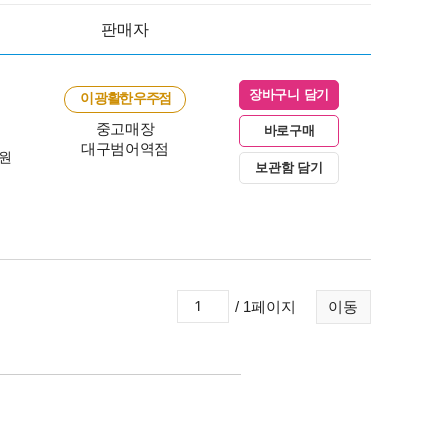
판매자
장바구니 담기
이 광활한 우주점
중고매장
바로구매
대구범어역점
0원
보관함 담기
/ 1페이지
이동