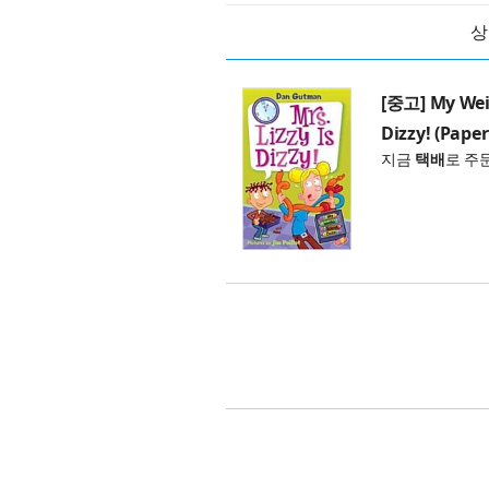
상
[중고] My Weir
Dizzy! (Pape
지금
택배
로 주