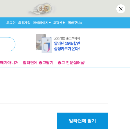
로그인
회원가입
마이페이지
고객센터
장바구니
(0)
판매자매니저
알라딘에 중고팔기
중고 전문셀러샵
알라딘에 팔기