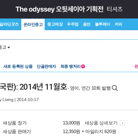
알라딘굿즈
중고매장
우주점
음반
블루레이
커피
온라인중고
중고
새로 등록된 상품
단골판매자
최종 땡처리
N
 미국판): 2014년 11월호
영어, 연간 10회 발행
-
 Living
| 2014-10-17
새상품 정가
13,000원
새상품 상세보기
새상품 판매가
12,350원 + 마일리지 620원