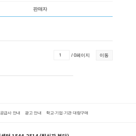
판매자
/ 0페이지
이동
·공급사 안내
광고 안내
학교·기업·기관 대량구매
센터 1544-2514 (발신자 부담)