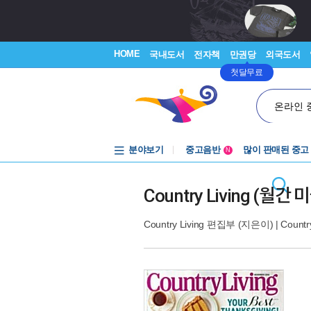
HOME
국내도서
전자책
만권당
외국도서
첫달무료
온라인 
분야보기
중고음반
많이 판매된 중고
N
1천원부터
중고음반
Country Living (월간
Country Living 편집부
(지은이) |
Country