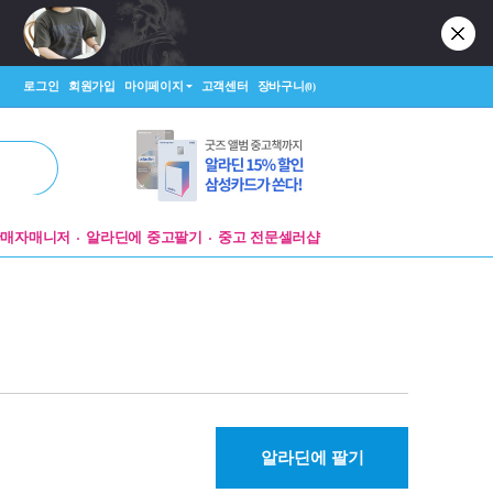
로그인
회원가입
마이페이지
고객센터
장바구니
(0)
판매자매니저
알라딘에 중고팔기
중고 전문셀러샵
알라딘에 팔기