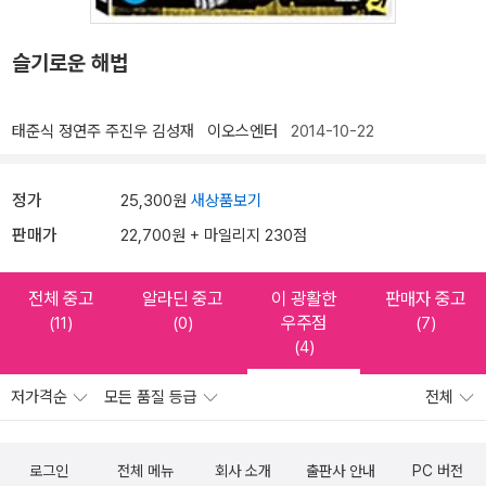
슬기로운 해법
태준식
정연주
주진우
김성재
이오스엔터
2014-10-22
정가
25,300원
새상품보기
판매가
22,700원 + 마일리지 230점
전체 중고
알라딘 중고
이 광활한
판매자 중고
우주점
(11)
(0)
(7)
(4)
저가격순
모든 품질 등급
전체
로그인
전체 메뉴
회사 소개
출판사 안내
PC 버전