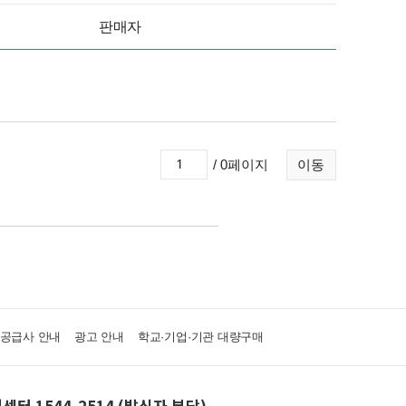
판매자
/ 0페이지
이동
·공급사 안내
광고 안내
학교·기업·기관 대량구매
센터 1544-2514 (발신자 부담)