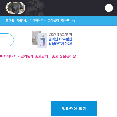
로그인
회원가입
마이페이지
고객센터
장바구니
(0)
판매자매니저
알라딘에 중고팔기
중고 전문셀러샵
알라딘에 팔기