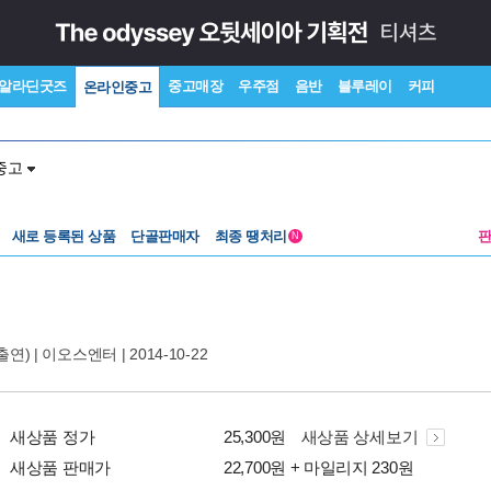
알라딘굿즈
중고매장
우주점
음반
블루레이
커피
온라인중고
중고
새로 등록된 상품
단골판매자
최종 땡처리
N
출연) |
이오스엔터
| 2014-10-22
새상품 정가
25,300원
새상품 상세보기
새상품 판매가
22,700원 + 마일리지 230원