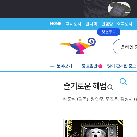
HOME
국내도서
전자책
만권당
외국도서
첫달무료
온라인 
분야보기
중고음반
많이 판매된 중고
N
1천원부터
중고음반
슬기로운 해법
태준식
(감독),
정연주
,
주진우
,
김성재
(