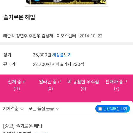
슬기로운 해법
태준식
정연주
주진우
김성재
이오스엔터
2014-10-22
정가
25,300원
새상품보기
판매가
22,700원 + 마일리지 230점
전체 중고
알라딘 중고
이 광활한 우주점
판매자 중고
(11)
(0)
(4)
(7)
저가격순
모든 품질 등급
반값택배
만 보기
[중고] 슬기로운 해법