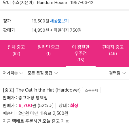
닥터 수스(지은이)
Random House
1957-03-12
정가
16,500원
새상품보기
판매가
14,850원 + 마일리지 750점
전체 중고
알라딘 중고
이 광활한
판매자 중고
우주점
(62)
(1)
(46)
(15)
저가격순
모든 품질 등급
평택점
[중고] The Cat in the Hat (Hardcover)
소득공제
판매자 :
중고매장 평택점
판매가 :
6,700
원 (52%↓) │ 상태 :
최상
배송비 : 2만원 미만 배송료 2,500원
지금
택배
로 주문하면
오늘
출고 가능