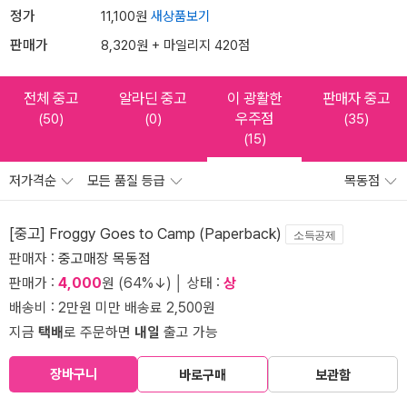
정가
11,100원
새상품보기
판매가
8,320원 + 마일리지 420점
전체 중고
알라딘 중고
이 광활한
판매자 중고
우주점
(50)
(0)
(35)
(15)
저가격순
모든 품질 등급
목동점
[중고] Froggy Goes to Camp (Paperback)
소득공제
판매자 :
중고매장 목동점
판매가 :
4,000
원 (64%↓) │ 상태 :
상
배송비 : 2만원 미만 배송료 2,500원
지금
택배
로 주문하면
내일
출고 가능
장바구니
바로구매
보관함