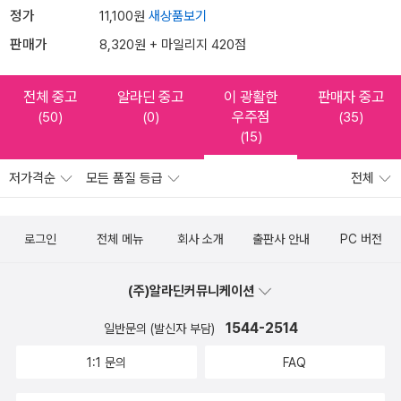
정가
11,100원
새상품보기
판매가
8,320원 + 마일리지 420점
전체 중고
알라딘 중고
이 광활한
판매자 중고
우주점
(50)
(0)
(35)
(15)
저가격순
모든 품질 등급
전체
로그인
전체 메뉴
회사 소개
출판사 안내
PC 버전
(주)알라딘커뮤니케이션
1544-2514
일반문의 (발신자 부담)
1:1 문의
FAQ