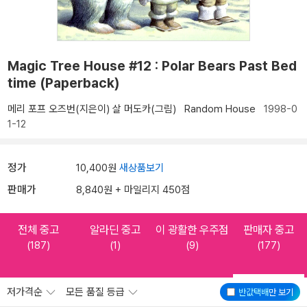
Magic Tree House #12 : Polar Bears Past Bed
time (Paperback)
메리 포프 오즈번(지은이)
살 머도카(그림)
Random House
1998-0
1-12
정가
10,400원
새상품보기
판매가
8,840원 + 마일리지 450점
전체 중고
알라딘 중고
이 광활한 우주점
판매자 중고
(187)
(1)
(9)
(177)
저가격순
모든 품질 등급
반값택배
만 보기