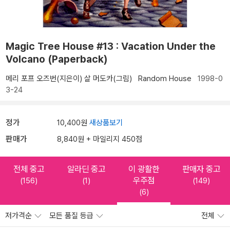
Magic Tree House #13 : Vacation Under the
Volcano (Paperback)
메리 포프 오즈번(지은이)
살 머도카(그림)
Random House
1998-0
3-24
정가
10,400원
새상품보기
판매가
8,840원 + 마일리지 450점
전체 중고
알라딘 중고
이 광활한
판매자 중고
우주점
(156)
(1)
(149)
(6)
저가격순
모든 품질 등급
전체