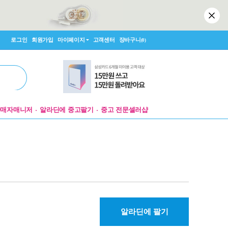
로그인
회원가입
마이페이지
고객센터
장바구니
(0)
판매자매니저
알라딘에 중고팔기
중고 전문셀러샵
알라딘에 팔기