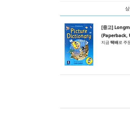
상
[중고] Longman
(Paperback, 
지금
택배
로 주