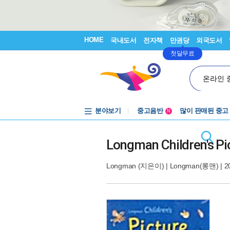
HOME
국내도서
전자책
만권당
외국도서
첫달무료
온라인 
분야보기
중고음반
많이 판매된 중고
N
1천원부터
중고음반
Longman Children's Pic
Longman
(지은이) |
Longman(롱맨)
| 2