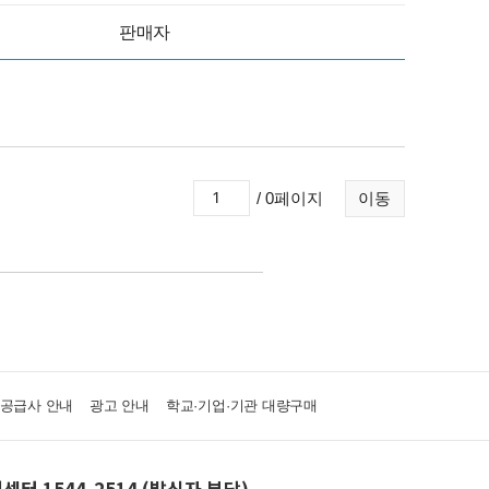
판매자
/ 0페이지
이동
·공급사 안내
광고 안내
학교·기업·기관 대량구매
센터 1544-2514 (발신자 부담)