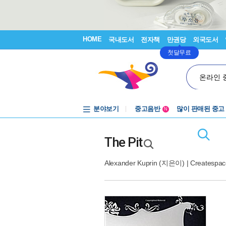
HOME
국내도서
전자책
만권당
외국도서
첫달무료
온라인 
분야보기
중고음반
많이 판매된 중고
N
1천원부터
중고음반
The Pit
Alexander Kuprin
(지은이) |
Createspac