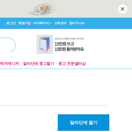
로그인
회원가입
마이페이지
고객센터
장바구니
(0)
판매자매니저
알라딘에 중고팔기
중고 전문셀러샵
알라딘에 팔기