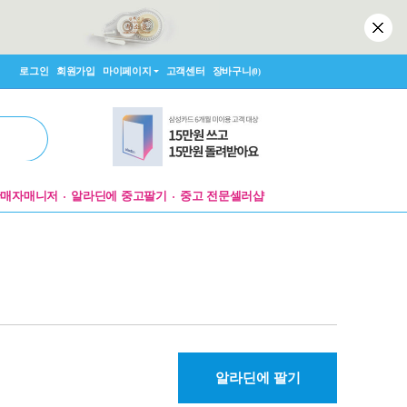
로그인
회원가입
마이페이지
고객센터
장바구니
(0)
판매자매니저
알라딘에 중고팔기
중고 전문셀러샵
알라딘에 팔기