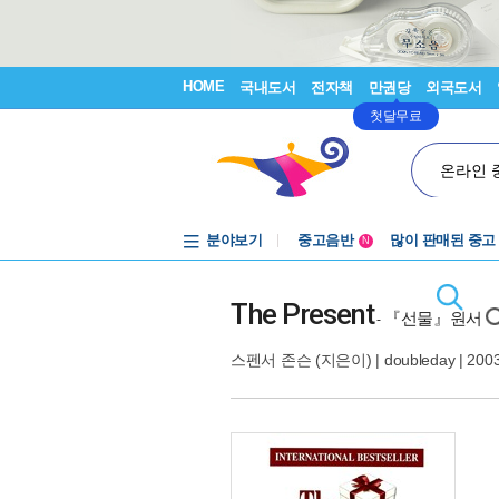
HOME
국내도서
전자책
만권당
외국도서
첫달무료
온라인 
분야보기
중고음반
많이 판매된 중고
N
1천원부터
중고음반
The Present
『선물』원서
-
스펜서 존슨
(지은이) |
doubleday
| 200