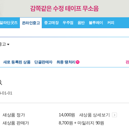
알라딘굿즈
중고매장
우주점
음반
블루레이
커피
온라인중고
중고
새로 등록된 상품
단골판매자
최종 땡처리
N
3-01-01
새상품 정가
14,000원
새상품 상세보기
새상품 판매가
8,700원 + 마일리지 90원