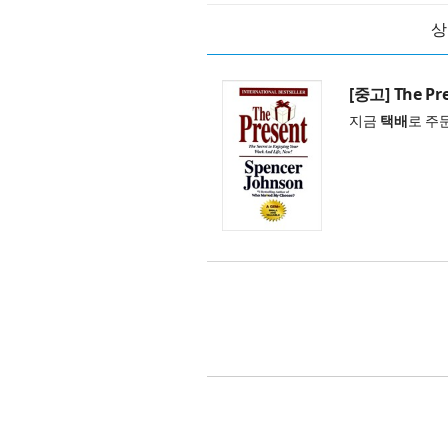
상
[중고] The Pre
지금
택배
로 주