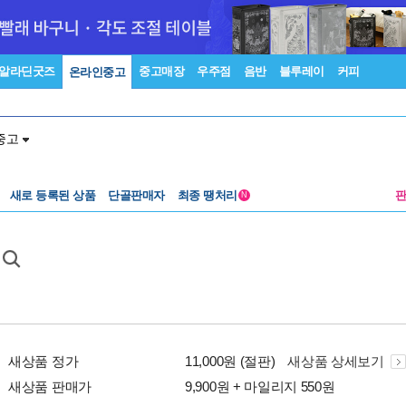
알라딘굿즈
중고매장
우주점
음반
블루레이
커피
온라인중고
중고
새로 등록된 상품
단골판매자
최종 땡처리
N
새상품 정가
11,000원 (절판)
새상품 상세보기
새상품 판매가
9,900원 + 마일리지 550원