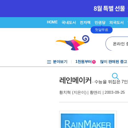
HOME
국내도서
전자책
만권당
외국도서
첫달무료
온라인 
중고음반
1천원부터
분야보기
많이 판매된 중고
N
중고음반
레인메이커
수능을 뒤집은 7인
-
황치혁
(지은이) |
황앤리
| 2003-09-25