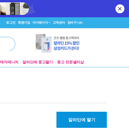
로그인
회원가입
마이페이지
고객센터
장바구니
(0)
판매자매니저
알라딘에 중고팔기
중고 전문셀러샵
알라딘에 팔기