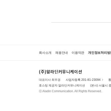
회사소개
채용안내
이용약관
개인정보처리방
(주)알라딘커뮤니케이션
대표이사 최우경
사업자등록 201-81-23094
통
호스팅 제공자 알라딘커뮤니케이션
(본사) 서울시 중
ⓒ Aladin Communication. All Rights Reserved.