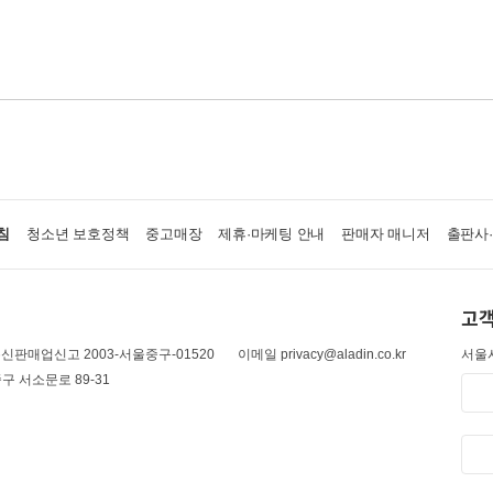
침
청소년 보호정책
중고매장
제휴·마케팅 안내
판매자 매니저
출판사
고객
신판매업신고 2003-서울중구-01520
이메일 privacy@aladin.co.kr
서울시
구 서소문로 89-31