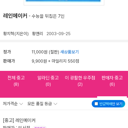
레인메이커
- 수능을 뒤집은 7인
황치혁(지은이)
황앤리
2003-09-25
정가
11,000원 (절판)
새상품보기
판매가
9,900원 + 마일리지 550점
전체 중고
알라딘 중고
이 광활한 우주점
판매자 중고
(8)
(0)
(2)
(6)
저가격순
모든 품질 등급
반값택배
만 보기
[중고] 레인메이커
판매자 : 민서점