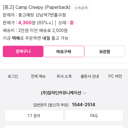
[중고] Camp Creepy (Paperback)
소득공제
판매자 :
중고매장 강남역7번출구점
판매가 :
4,300
원 (65%↓) │ 상태 :
중
배송비 : 2만원 미만 배송료 2,500원
지금
택배
로 주문하면
내일
출고 가능
장바구니
바로구매
보관함
로그인
전체 메뉴
회사 소개
출판사 안내
PC 버전
(주)알라딘커뮤니케이션
1544-2514
일반문의 (발신자 부담)
1:1 문의
FAQ