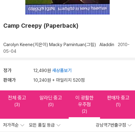
Camp Creepy (Paperback)
Carolyn Keene(지은이)
Macky Pamintuan(그림)
Aladdin
2010-
05-04
정가
12,490원
새상품보기
판매가
10,240원 + 마일리지 520점
전체 중고
알라딘 중고
이 광활한
판매자 중고
우주점
(3)
(0)
(1)
(2)
저가격순
모든 품질 등급
강남역7번출구점