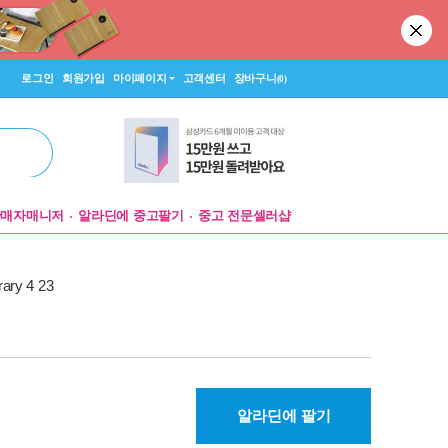
로그인
회원가입
마이페이지
고객센터
장바구니
(0)
판매자매니저
알라딘에 중고팔기
중고 전문셀러샵
ary 4 23
알라딘에 팔기