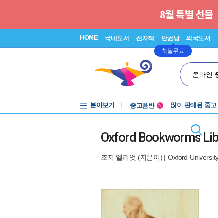
HOME
국내도서
전자책
만권당
외국도서
첫달무료
온라인 
분야보기
중고음반
많이 판매된 중고
N
1천원부터
중고음반
Oxford Bookworms Libra
조지 엘리엇
(지은이) |
Oxford Universit