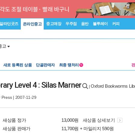
알라딘굿즈
중고매장
우주점
음반
블루레이
커피
온라인중고
중고
새로 등록된 상품
단골판매자
최종 땡처리
N
ry Level 4 : Silas Marner
Oxford Bookworms Libr
|
y Press
| 2007-11-29
새상품 정가
13,000원
새상품 상세보기
새상품 판매가
11,700원 + 마일리지 590원