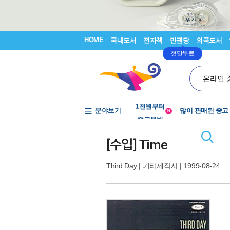
HOME
국내도서
전자책
만권당
외국도서
첫달무료
온라인 
중고음반
1천원부터
분야보기
많이 판매된 중고
중고음반
N
[수입] Time
Third Day
|
기타제작사
| 1999-08-24