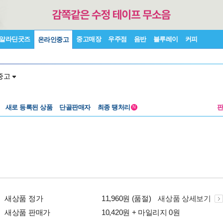
알라딘굿즈
중고매장
우주점
음반
블루레이
커피
온라인중고
중고
새로 등록된 상품
단골판매자
최종 땡처리
N
새상품 정가
11,960원 (품절)
새상품 상세보기
새상품 판매가
10,420원 + 마일리지 0원