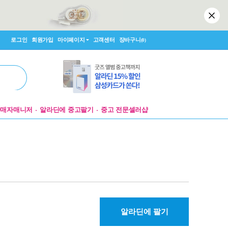
로그인
회원가입
마이페이지
고객센터
장바구니
(0)
판매자매니저
알라딘에 중고팔기
중고 전문셀러샵
알라딘에 팔기