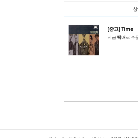
상
[중고] Time
지금
택배
로 주