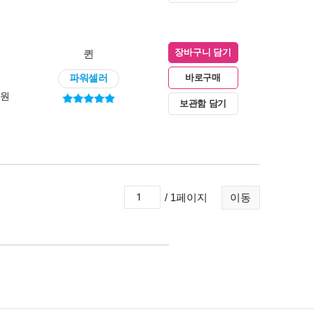
퀸
장바구니 담기
파워셀러
바로구매
0원
보관함 담기
/ 1페이지
이동