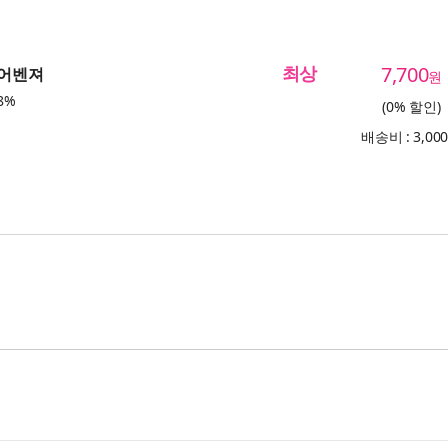
최상
7,700
 어벤져
원
8%
(0% 할인)
배송비 : 3,00