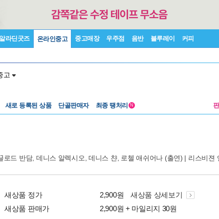
알라딘굿즈
중고매장
우주점
음반
블루레이
커피
온라인중고
중고
새로 등록된 상품
단골판매자
최종 땡처리
N
끌로드 반담
,
데니스 알렉시오
,
데니스 챤
,
로첼 애쉬어나
(출연) |
리스비젼
새상품 정가
2,900원
새상품 상세보기
새상품 판매가
2,900원 + 마일리지 30원