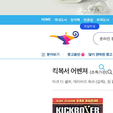
HOME
국내도서
전자책
만권당
외국도서
첫달무료
온라인 
분야보기
중고음반
많이 판매된 중고
N
1천원부터
중고음반
킥복서 어벤져
[초특가판]
-
마크 디 섈르
,
데이비드 워쓰
(감독),
장 