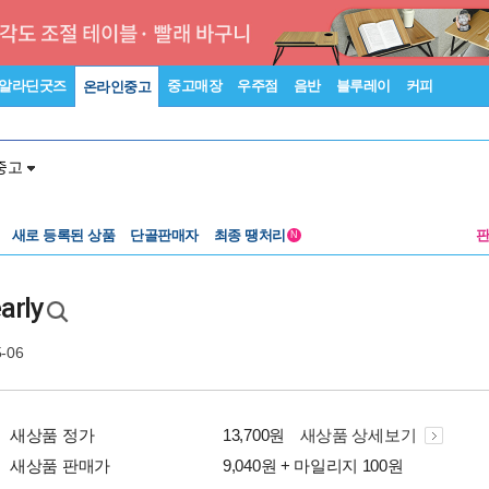
알라딘굿즈
중고매장
우주점
음반
블루레이
커피
온라인중고
중고
새로 등록된 상품
단골판매자
최종 땡처리
N
arly
5-06
새상품 정가
13,700원
새상품 상세보기
새상품 판매가
9,040원 + 마일리지 100원