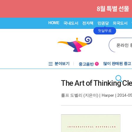
HOME
국내도서
전자책
만권당
외국도서
첫달무료
온라인 
분야보기
중고음반
많이 판매된 중고
N
1천원부터
중고음반
The Art of Thinking Cle
롤프 도벨리
(지은이) |
Harper
| 2014-0