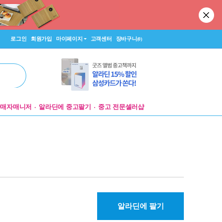
로그인
회원가입
마이페이지
고객센터
장바구니
(0)
판매자매니저
알라딘에 중고팔기
중고 전문셀러샵
알라딘에 팔기