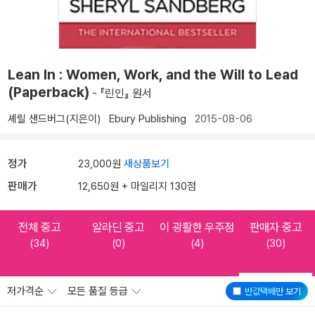
Lean In : Women, Work, and the Will to Lead
(Paperback)
- 『린인』 원서
셰릴 샌드버그(지은이)
Ebury Publishing
2015-08-06
정가
23,000원
새상품보기
판매가
12,650원 + 마일리지 130점
전체 중고
알라딘 중고
이 광활한 우주점
판매자 중고
(34)
(0)
(4)
(30)
저가격순
모든 품질 등급
반값택배
만 보기