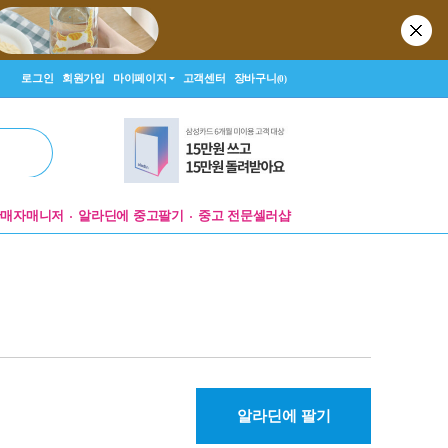
로그인
회원가입
마이페이지
고객센터
장바구니
(0)
판매자매니저
알라딘에 중고팔기
중고 전문셀러샵
알라딘에 팔기