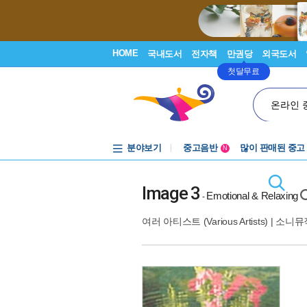
HOME
국내도서
전자책
만권당
외국도서
첫달무료
온라인 
분야보기
중고음반
많이 판매된 중고
N
1천원부터
중고음반
Image 3
Emotional & Relaxing
-
여러 아티스트 (Various Artists)
|
소니뮤직(