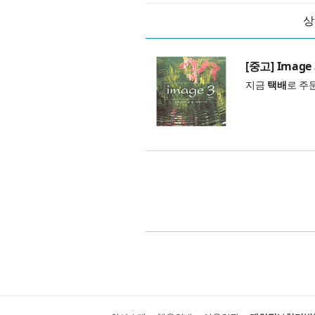
상
[중고] Image 
지금
택배
로 주