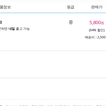
품정보
등급
판매가
중
5,800
3
원
문하면
내일
출고 가능
(64% 할인)
배송비 : 2,50