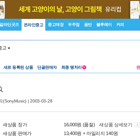
알라딘굿즈
중고매장
우주점
음반
블루레이
커피
온라인중고
중고
새로 등록된 상품
단골판매자
최종 땡처리
N
SonyMusic)
| 2003-03-28
새상품 정가
16,000원 (품절)
새상품 상세보기
새상품 판매가
13,400원 + 마일리지 140원