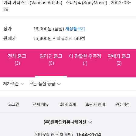
여러 아티스트 (Various Artists)
소니뮤직(SonyMusic)
2003-03-
28
정가
16,000원 (품절)
새상품보기
판매가
13,400원 + 마일리지 140점
전체 중고
알라딘 중고
이 광활한 우주점
판매자 중고
(3)
(0)
(1)
(2)
저가격순
모든 품질 등급
로그인
전체 메뉴
회사 소개
출판사 안내
PC 버전
(주)알라딘커뮤니케이션
1544-2514
일반문의 (발신자 부담)