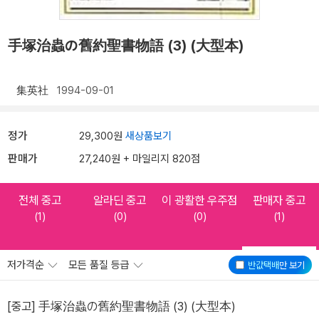
手塚治蟲の舊約聖書物語 (3) (大型本)
集英社
1994-09-01
정가
29,300원
새상품보기
판매가
27,240원 + 마일리지 820점
전체 중고
알라딘 중고
이 광활한 우주점
판매자 중고
(1)
(0)
(0)
(1)
저가격순
모든 품질 등급
반값택배
만 보기
[중고] 手塚治蟲の舊約聖書物語 (3) (大型本)