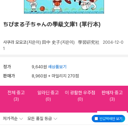
ちびまる子ちゃんの學級文庫1 (單行本)
사쿠라 모모코(지은이)
田中 史子(지은이)
學習硏究社
2004-12-0
1
정가
9,640원
새상품보기
판매가
8,960원 + 마일리지 270점
전체 중고
알라딘 중고
이 광활한 우주점
판매자 중고
(3)
(0)
(0)
(3)
저가격순
모든 품질 등급
반값택배
만 보기