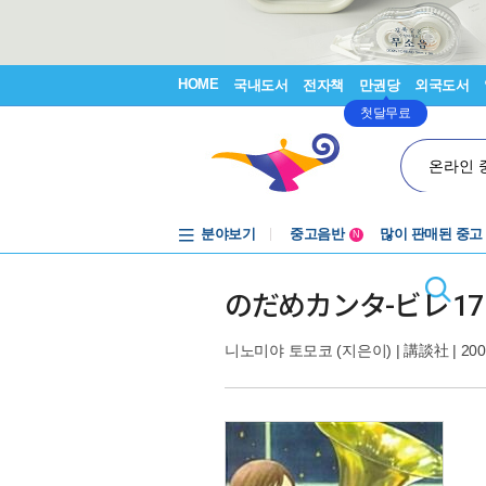
HOME
국내도서
전자책
만권당
외국도서
첫달무료
온라인 
분야보기
중고음반
많이 판매된 중고
N
1천원부터
중고음반
のだめカンタ-ビレ 17
니노미야 토모코
(지은이) |
講談社
| 200