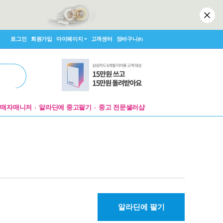
로그인
회원가입
마이페이지
고객센터
장바구니
(0)
판매자매니저
알라딘에 중고팔기
중고 전문셀러샵
알라딘에 팔기