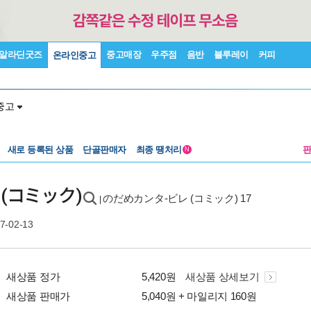
알라딘굿즈
중고매장
우주점
음반
블루레이
커피
온라인중고
중고
새로 등록된 상품
단골판매자
최종 땡처리
N
 (コミック)
のだめカンタ-ビレ (コミック) 17
|
7-02-13
새상품 정가
5,420원
새상품 상세보기
새상품 판매가
5,040원 + 마일리지 160원