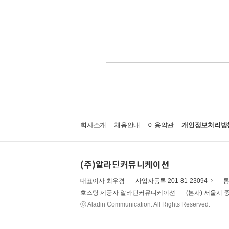
회사소개
채용안내
이용약관
개인정보처리방
(주)알라딘커뮤니케이션
대표이사 최우경
사업자등록 201-81-23094
통
호스팅 제공자 알라딘커뮤니케이션
(본사) 서울시 중
ⓒ Aladin Communication. All Rights Reserved.