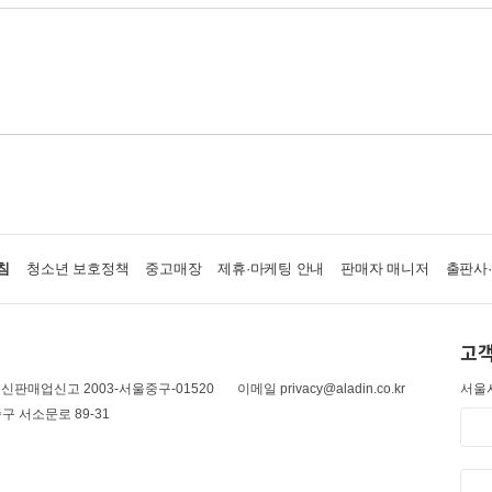
침
청소년 보호정책
중고매장
제휴·마케팅 안내
판매자 매니저
출판사
고객
신판매업신고 2003-서울중구-01520
이메일 privacy@aladin.co.kr
서울시
구 서소문로 89-31