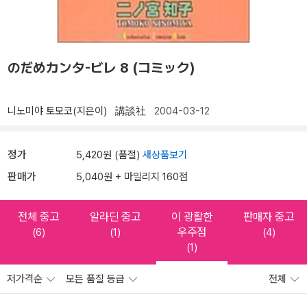
のだめカンタ-ビレ 8 (コミック)
니노미야 토모코(지은이)
講談社
2004-03-12
정가
5,420원 (품절)
새상품보기
판매가
5,040원 + 마일리지 160점
전체 중고
알라딘 중고
이 광활한
판매자 중고
우주점
(6)
(1)
(4)
(1)
저가격순
모든 품질 등급
전체